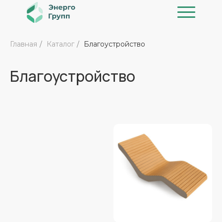
Главная
/
Каталог
/
Благоустройство
Благоустройство
Каталог
Реализованные проекты
О к